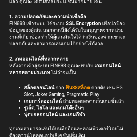
แล้ว คุณจะได้รับสิทธิประโยชน์มากมาย เช่น
1. ความปลอดภัยและความน่าเชื่อถือ
FIN888 เข้าระบบ ใช้ระบบ
SSL Encryption
เพื่อปกป้อง
ข้อมูลของผู้เล่น นอกจากนี้ยังได้รับใบอนุญาตจากหน่วย
งานที่เกี่ยวข้อง ทำให้ผู้เล่นมั่นใจได้ว่าเงินของพวกเขาจะ
ปลอดภัยและสามารถเล่นเกมได้อย่างไร้กังวล
2. เกมออนไลน์ที่หลากหลาย
หลังจากเข้าสู่ระบบ FIN888 คุณจะพบกับ
เกมออนไลน์
หลากหลายประเภท
ไม่ว่าจะเป็น
สล็อตออนไลน์
จาก
ฟิน88สล็อต
ค่ายดัง เช่น PG
Slot, Joker Gaming, Pragmatic Play
เกมการ์ดออนไลน์
ถ่ายทอดสดจากเว็บเกมชั้นนำ
รูเล็ต, ไฮโล และเกมโต๊ะอื่นๆ
ฟุตบอลออนไลน์ และเกมกีฬา
ทุกเกมสามารถเล่นได้บนมือถือและคอมพิวเตอร์โดยไม่
ต้องดาวน์โหลดแอปพลิเคชันเพิ่มเติม