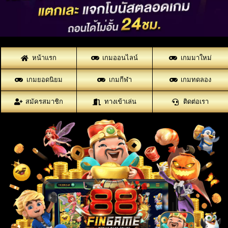
หน้าแรก
เกมออนไลน์
เกมมาใหม่
เกมยอดนิยม
เกมกีฬา
เกมทดลอง
สมัครสมาชิก
ทางเข้าเล่น
ติดต่อเรา