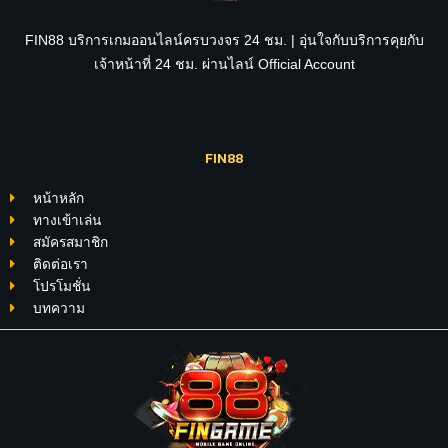
FIN88 บริการเกมออนไลน์ครบวงจร 24 ชม. | อุ่นใจกับบริการคุยกับ
เจ้าหน้าที่ 24 ชม. ผ่านไลน์ Official Account
FIN88
หน้าหลัก
ทางเข้าเล่น
สมัครสมาชิก
ติดต่อเรา
โปรโมชั่น
บทความ