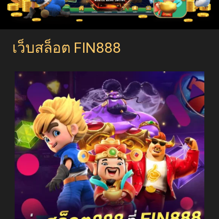
เว็บสล็อต FIN888