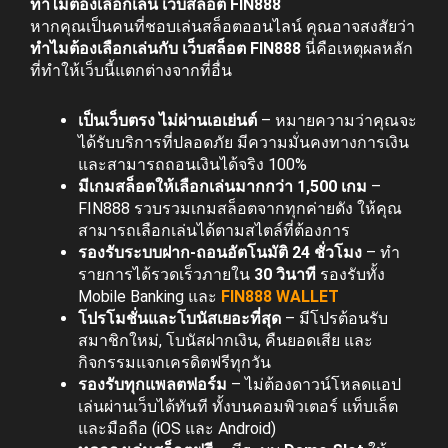
ทำไมต้องเลือกเล่น เว็บสล็อต FIN888
หากคุณเป็นคนที่ชอบเล่นสล็อตออนไลน์ คุณอาจสงสัยว่า
ทำไมต้องเลือกเล่นกับ เว็บสล็อต FIN888
นี่คือเหตุผลหลัก
ที่ทำให้เว็บนี้แตกต่างจากที่อื่น
เป็นเว็บตรง ไม่ผ่านเอเย่นต์
– หมายความว่าคุณจะ
ได้รับบริการที่ปลอดภัย มีความมั่นคงทางการเงิน
และสามารถถอนเงินได้จริง 100%
มีเกมสล็อตให้เลือกเล่นมากกว่า 1,500 เกม
–
FIN888 รวบรวมเกมสล็อตจากทุกค่ายดัง ให้คุณ
สามารถเลือกเล่นได้ตามสไตล์ที่ต้องการ
รองรับระบบฝาก-ถอนอัตโนมัติ 24 ชั่วโมง
– ทำ
รายการได้รวดเร็วภายใน
30 วินาที
รองรับทั้ง
Mobile Banking และ
FIN888 WALLET
โปรโมชั่นและโบนัสเยอะที่สุด
– มีโปรต้อนรับ
สมาชิกใหม่, โบนัสฝากเงิน, คืนยอดเสีย และ
กิจกรรมแจกเครดิตฟรีทุกวัน
รองรับทุกแพลตฟอร์ม
– ไม่ต้องดาวน์โหลดแอป
เล่นผ่านเว็บได้ทันที ทั้งบนคอมพิวเตอร์ แท็บเล็ต
และมือถือ (iOS และ Android)