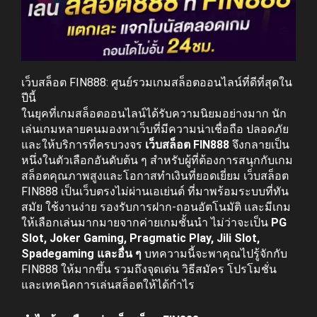
เว็บสล็อต FIN888: ศูนย์รวมเกมสล็อตออนไลน์ที่ดีที่สุดใน
ปีนี้
ในยุคที่เกมสล็อตออนไลน์ได้รับความนิยมอย่างมาก นัก
เล่นเกมหลายคนมองหาเว็บที่มีความน่าเชื่อถือ ปลอดภัย
และให้บริการที่ครบวงจร
เว็บสล็อต FIN888
จึงกลายเป็น
หนึ่งในตัวเลือกอันดับต้น ๆ สำหรับผู้ที่ต้องการสนุกกับเกม
สล็อตคุณภาพสูงและโอกาสทำเงินที่ยอดเยี่ยม เว็บสล็อต
FIN888 เป็นเว็บตรงไม่ผ่านเอเย่นต์ ที่มาพร้อมระบบที่ทัน
สมัย ใช้งานง่าย รองรับการฝาก-ถอนอัตโนมัติ และมีเกม
ให้เลือกเล่นมากมายจากค่ายเกมชั้นนำ ไม่ว่าจะเป็น
PG
Slot, Joker Gaming, Pragmatic Play, Jili Slot,
Spadegaming และอื่น ๆ
บทความนี้จะพาคุณไปรู้จักกับ
FIN888 ให้มากขึ้น รวมถึงจุดเด่น วิธีสมัคร โปรโมชั่น
และเทคนิคการเล่นสล็อตให้ได้กำไร